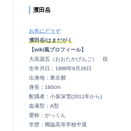
濱田岳
お先にどうぞ
濱田岳/はまだがく
【wiki風プロフィール】
大高源五（おおたかげんご） 役
生年月日：1988年6月28日
出身地：東京都
身長：160cm
配偶者：小泉深雪(2011年から)
血液型：A型
愛称：がっくん
学歴：獨協高等学校中退