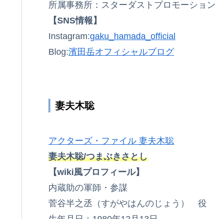
所属事務所：スターダストプロモーション
【SNS情報】
Instagram:
gaku_hamada_official
Blog:
濱田岳オフィシャルブログ
妻夫木聡
アクターズ・ファイル 妻夫木聡
妻夫木聡/つまぶきさとし
【wiki風プロフィール】
内蔵助の軍師・参謀
菅谷半之丞（すがやはんのじょう） 役