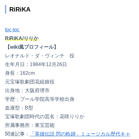
RiRiKA
toc-toc
RiRiKA/りりか
【wiki風プロフィール】
レオナルド・ダ・ヴィンチ 役
生年月日：1984年12月26日
身長：162cm
元宝塚歌劇団花組娘役
出身地：大阪府堺市
学歴：プール学院高等学校出身
血液型：B型
宝塚歌劇団時代の芸名：花咲りりか
所属事務所：東宝芸能
関連記事：
「英雄伝説 閃の軌跡」ミュージカル歴代キャ