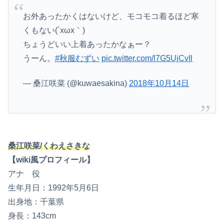
お外あったかくはないけど、モコモコ着るほど寒
くもない(´xωx｀)
ちょうどいい上着あったかなぁー？
うーん。
#秋服むずい
pic.twitter.com/l7G5UjCvIl
— 桑江咲菜 (@kuwaesakina)
2018年10月14日
桑江咲菜/くわえさきな
【wiki風プロフィール】
アナ 役
生年月日：1992年5月6日
出身地：千葉県
身長：143cm