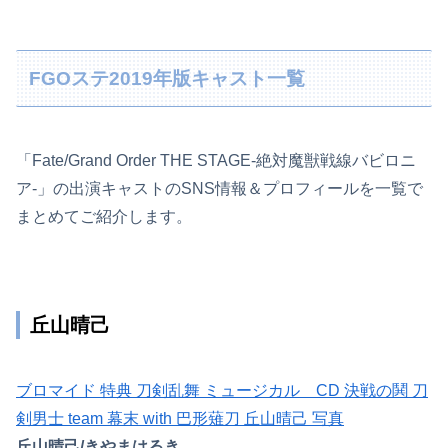
FGOステ2019年版キャスト一覧
「Fate/Grand Order THE STAGE-絶対魔獣戦線バビロニ
ア-」の出演キャストのSNS情報＆プロフィールを一覧で
まとめてご紹介します。
丘山晴己
ブロマイド 特典 刀剣乱舞 ミュージカル CD 決戦の鬨 刀
剣男士 team 幕末 with 巴形薙刀 丘山晴己 写真
丘山晴己/きやまはるき