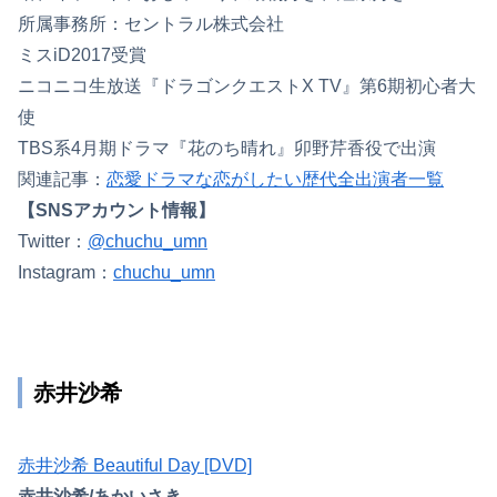
所属事務所：セントラル株式会社
ミスiD2017受賞
ニコニコ生放送『ドラゴンクエストX TV』第6期初心者大
使
TBS系4月期ドラマ『花のち晴れ』卯野芹香役で出演
関連記事：
恋愛ドラマな恋がしたい歴代全出演者一覧
【SNSアカウント情報】
Twitter：
@chuchu_umn
Instagram：
chuchu_umn
赤井沙希
赤井沙希 Beautiful Day [DVD]
赤井沙希/あかいさき