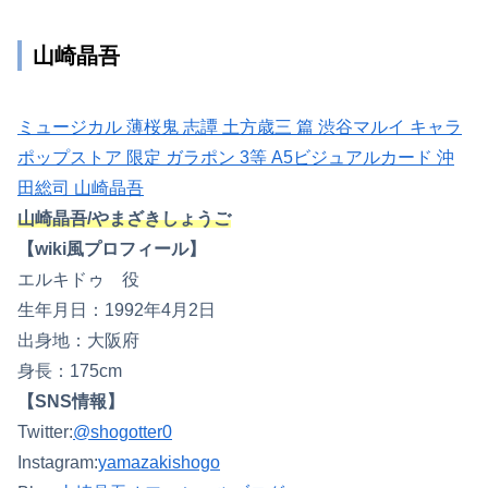
山崎晶吾
ミュージカル 薄桜鬼 志譚 土方歳三 篇 渋谷マルイ キャラ
ポップストア 限定 ガラポン 3等 A5ビジュアルカード 沖
田総司 山崎晶吾
山崎晶吾/やまざきしょうご
【wiki風プロフィール】
エルキドゥ 役
生年月日：1992年4月2日
出身地：大阪府
身長：175cm
【SNS情報】
Twitter:
@shogotter0
Instagram:
yamazakishogo