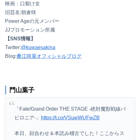
映画：口裂け女
旧芸名:朝倉咲
Power Ageの元メンバー
JJプロモーション所属
【SNS情報】
Twitter:
@kuwaesakina
Blog:
桑江咲菜オフィシャルブログ
門山葉子
「Fate/Grand Order THE STAGE -絶対魔獣戦線バ
ビロニア-」
https://t.co/VSuwWUFwZB
本日、顔合わせ＆本読み稽古でした！ここからス