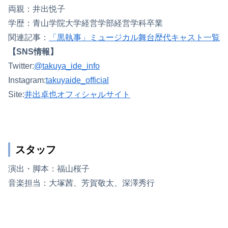
両親：井出悦子
学歴：青山学院大学経営学部経営学科卒業
関連記事：
「黒執事」ミュージカル舞台歴代キャスト一覧
【SNS情報】
Twitter:
@takuya_ide_info
Instagram:
takuyaide_official
Site:
井出卓也オフィシャルサイト
スタッフ
演出・脚本：福山桜子
音楽担当：大塚茜、芳賀敬太、深澤秀行