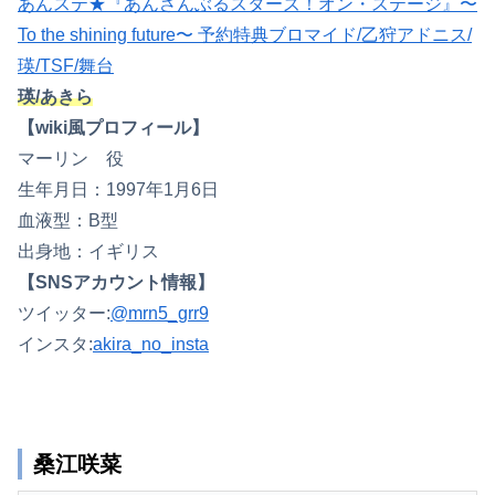
あんステ★『あんさんぶるスターズ！オン・ステージ』〜
To the shining future〜 予約特典ブロマイド/乙狩アドニス/
瑛/TSF/舞台
瑛/あきら
【wiki風プロフィール】
マーリン 役
生年月日：1997年1月6日
血液型：B型
出身地：イギリス
【SNSアカウント情報】
ツイッター:
@mrn5_grr9
インスタ:
akira_no_insta
桑江咲菜