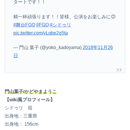
タートです！！
精一杯頑張ります！！皆様、公演をお楽しみに😊
#舞台FGO
#FGO
#シドゥリ
pic.twitter.com/yLqbe2g5ta
— 門山 葉子 (@yoko_kadoyama)
2018年11月26
日
門山葉子/かどやまようこ
【wiki風プロフィール】
シドゥリ 役
出身地：三重県
出身地： 156cm