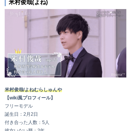
米村俊哉(よね)
米村俊哉/よねむらしゅんや
【wiki風プロフィール】
フリーモデル
誕生日：2月2日
付き合った人数：5人
彼女いない歴：2年