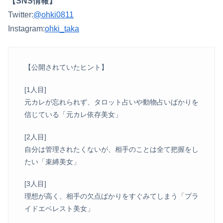
【SNS情報】
Twitter:
@ohki0811
Instagram:
ohki_taka
【公開されていたヒント】
[1人目]
元カレが忘れられず、タロット占いや動物占いばかりを
信じている「元カレ依存美女」
[2人目]
自分は管理されたくないが、相手のことは全て把握をし
たい「束縛美女」
[3人目]
理想が高く、相手の欠点ばかりをすぐみてしまう「プラ
イドエベレスト美女」