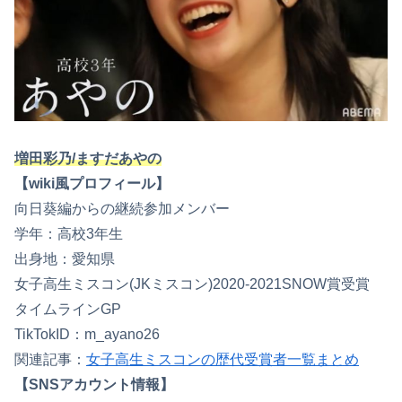
増田彩乃/ますだあやの
【wiki風プロフィール】
向日葵編からの継続参加メンバー
学年：高校3年生
出身地：愛知県
女子高生ミスコン(JKミスコン)2020-2021SNOW賞受賞
タイムラインGP
TikTokID：m_ayano26
関連記事：
女子高生ミスコンの歴代受賞者一覧まとめ
【SNSアカウント情報】