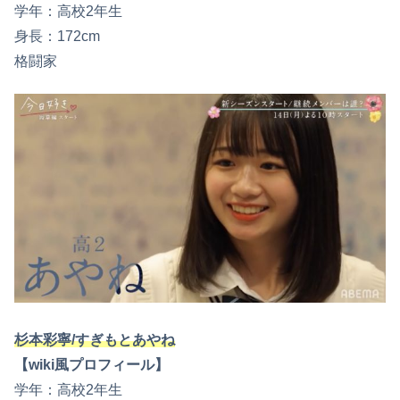
学年：高校2年生
身長：172cm
格闘家
杉本彩寧/すぎもとあやね
【wiki風プロフィール】
学年：高校2年生