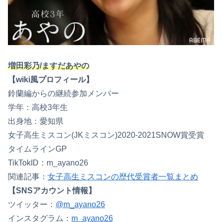
増田彩乃/ますだあやの
【wiki風プロフィール】
鈴蘭編からの継続参加メンバー
学年：高校3年生
出身地：愛知県
女子高生ミスコン(JKミスコン)2020-2021SNOW賞受賞
タイムラインGP
TikTokID：m_ayano26
関連記事：
女子高生ミスコンの歴代受賞者一覧まとめ
【SNSアカウント情報】
ツイッター：
@m_ayano26
インスタグラム：
m_ayano26