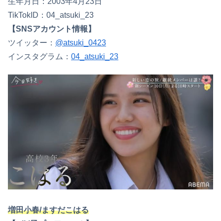
生年月日：2003年4月23日
TikTokID：04_atsuki_23
【SNSアカウント情報】
ツイッター：
@atsuki_0423
インスタグラム：
04_atsuki_23
増田小春/ますだこはる