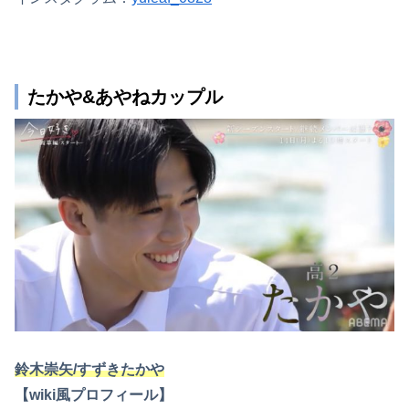
たかや&あやねカップル
鈴木崇矢/すずきたかや
【wiki風プロフィール】