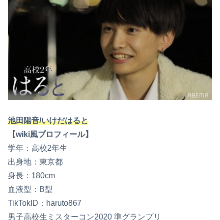
池田陽音/いけだはると
【wiki風プロフィール】
学年：高校2年生
出身地：東京都
身長：180cm
血液型：B型
TikTokID：haruto867
男子高校生ミスターコン2020 準グランプリ