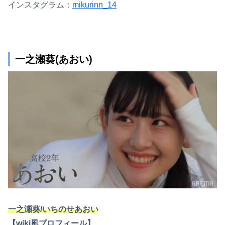
インスタグラム：
mikurinn_14
一之瀬葵(あおい)
一之瀬葵/いちのせあおい
【wiki風プロフィール】