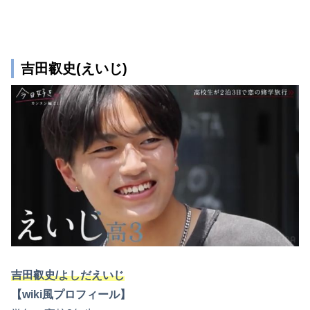
吉田叡史(えいじ)
吉田叡史/よしだえいじ
【wiki風プロフィール】