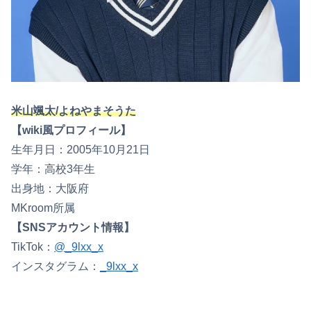
米山颯太/よねやまそうた
【wiki風プロフィール】
生年月日：2005年10月21日
学年：高校3年生
出身地：大阪府
MKroom所属
【SNSアカウント情報】
TikTok：
@_9lxx_x
インスタグラム：
_9lxx_x