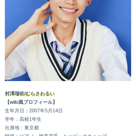
村澤瑠依/むらさわるい
【wiki風プロフィール】
生年月日：2007年5月14日
学年：高校1年生
出身地：東京都