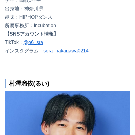
学年：高校3年生
出身地：神奈川県
趣味：HIPHOPダンス
所属事務所：Incubation
【SNSアカウント情報】
TikTok：
@o6_sra
インスタグラム：
sora_nakagawa0214
村澤瑠依(るい)