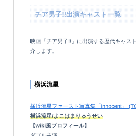
チア男子!!出演キャスト一覧
映画「チア男子!!」に出演する歴代キャス
介します。
横浜流星
横浜流星ファースト写真集「innocent」 (TO
横浜流星/よこはまりゅうせい
【wiki風プロフィール】
ダブル主演