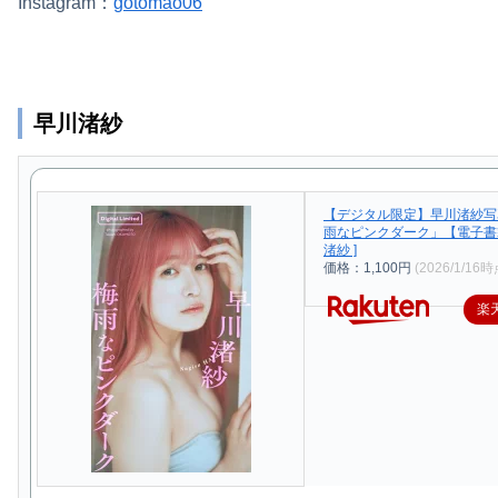
Instagram：
gotomao06
早川渚紗
【デジタル限定】早川渚紗写
雨なピンクダーク」【電子書籍
渚紗 ]
価格：1,100円
(2026/1/16時
楽