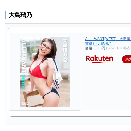
大島璃乃
ALL I WANT[WEST] 大
書籍】[ 大島璃乃 ]
価格：880円
(2026/1/16時点
楽