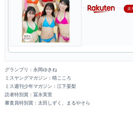
楽
グランプリ：永岡ゆきね
ミスヤングマガジン：晴こころ
ミス週刊少年マガジン：江下晏梨
読者特別賞：冨永実里
審査員特別賞：太田しずく、まるやそら