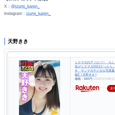
X：
@izumi_karen_
Instagram：
izumi_karen_
天野きき
ミスマガのアソビバ！ もし
生がミスマガ2021だったら
き ヤンマガデジタル写真集
籍】[ 天野きき ]
価格：660円
(2026/1/16時点
楽