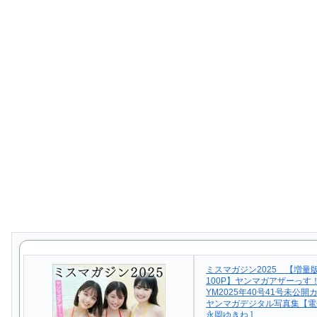
ミスマガジン2025 【増量
100P】ヤンマガアザーっす
YM2025年40号41号未公
ヤンマガデジタル写真集【電
永岡ゆきね ]