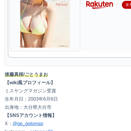
楽
後藤真桜/ごとうまお
【wiki風プロフィール】
ミスヤングマガジン受賞
生年月日：2003年6月6日
出身地：大分県大分市
【SNSアカウント情報】
X：
@gp_gotomao