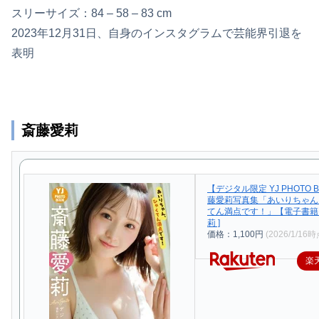
スリーサイズ：84 – 58 – 83 cm
2023年12月31日、自身のインスタグラムで芸能界引退を
表明
斎藤愛莉
【デジタル限定 YJ PHOTO 
藤愛莉写真集「あいりちゃん
てん満点です！」【電子書籍】
莉 ]
価格：1,100円
(2026/1/16時
楽