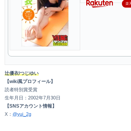
楽
辻優衣/つじゆい
【wiki風プロフィール】
読者特別賞受賞
生年月日：2002年7月30日
【SNSアカウント情報】
X：
@yui_2g