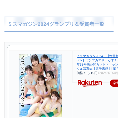
ミスマガジン2024グランプリ＆受賞者一覧
ミスマガジン2024 【増量
50P】ヤンマガアザーっす！＜
年38号未公開カット＞ ヤ
タル写真集【電子書籍】[ 葉月
価格：1,210円
(2026/1/16時
楽