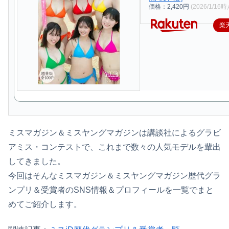
価格：2,420円
(2026/1/16時
楽
ミスマガジン＆ミスヤングマガジンは講談社によるグラビ
アミス・コンテストで、これまで数々の人気モデルを輩出
してきました。
今回はそんなミスマガジン＆ミスヤングマガジン歴代グラ
ンプリ＆受賞者のSNS情報＆プロフィールを一覧でまと
めてご紹介します。