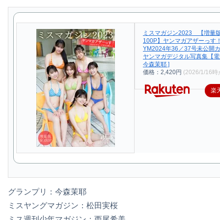
ミスマガジン2023 【増量
100P】ヤンマガアザーっす
YM2024年36／37号未公
ヤンマガデジタル写真集【電
今森茉耶 ]
価格：2,420円
(2026/1/16時
楽
グランプリ：今森茉耶
ミスヤングマガジン：松田実桜
ミス週刊少年マガジン：西尾希美