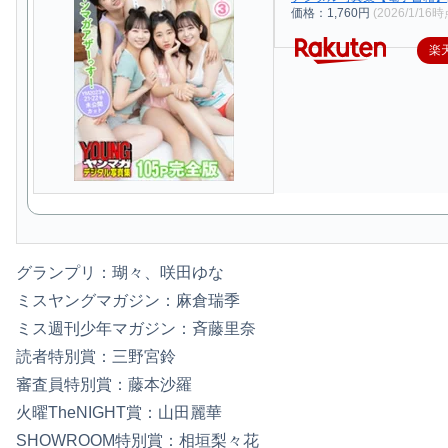
価格：1,760円
(2026/1/16時
楽
グランプリ：瑚々、咲田ゆな
ミスヤングマガジン：麻倉瑞季
ミス週刊少年マガジン：斉藤里奈
読者特別賞：三野宮鈴
審査員特別賞：藤本沙羅
火曜TheNIGHT賞：山田麗華
SHOWROOM特別賞：相垣梨々花