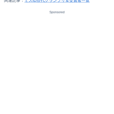
関連記事：
ミスiD歴代グランプリ＆受賞者一覧
Sponsored