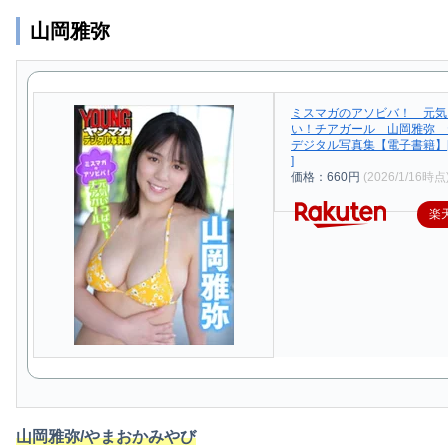
山岡雅弥
ミスマガのアソビバ！ 元気
い！チアガール 山岡雅弥 
デジタル写真集【電子書籍】[
]
価格：660円
(2026/1/16時点
楽
山岡雅弥/やまおかみやび