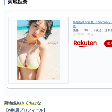
菊地姫奈
菊地姫奈写真集 『moment』 
奈 ]
価格：3,300円（税込、送料
(2026/1/16時点)
楽
菊地姫奈/きくちひな
【wiki風プロフィール】