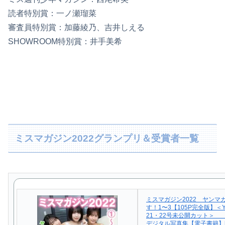
読者特別賞：一ノ瀬瑠菜
審査員特別賞：加藤綾乃、吉井しえる
SHOWROOM特別賞：井手美希
ミスマガジン2022グランプリ＆受賞者一覧
ミスマガジン2022 ヤンマ
す！1〜3【105P完全版】＜Y
21・22号未公開カット＞
デジタル写真集【電子書籍】[ 