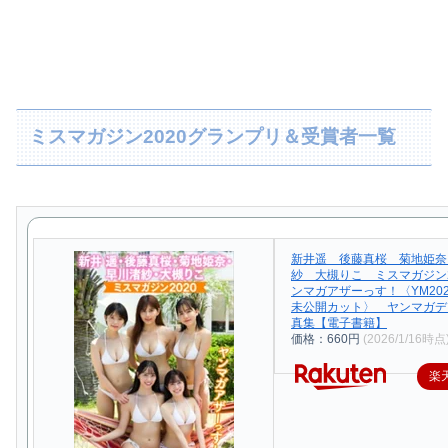
ミスマガジン2020グランプリ＆受賞者一覧
新井遥 後藤真桜 菊地姫奈
紗 大槻りこ ミスマガジン2
ンマガアザーっす！〈YM202
未公開カット〉 ヤンマガデ
真集【電子書籍】
価格：660円
(2026/1/16時点
楽