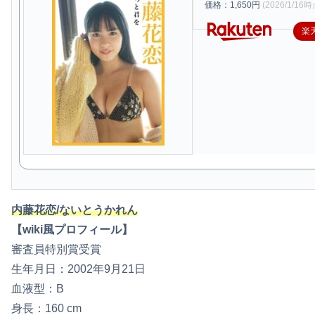
価格：1,650円
(2026/1/16時
楽
内藤花恋/ないとうかれん
【wiki風プロフィール】
審査員特別賞受賞
生年月日：2002年9月21日
血液型：B
身長：160 cm