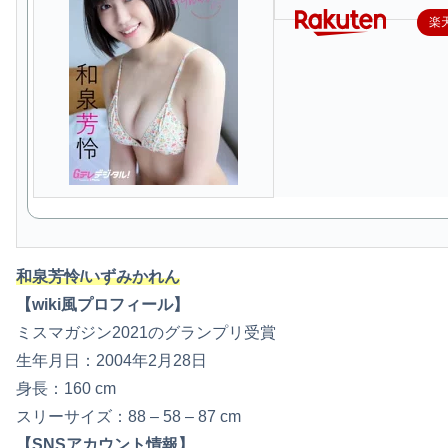
楽
和泉芳怜/いずみかれん
【wiki風プロフィール】
ミスマガジン2021のグランプリ受賞
生年月日：2004年2月28日
身長：160 cm
スリーサイズ：88 – 58 – 87 cm
【SNSアカウント情報】