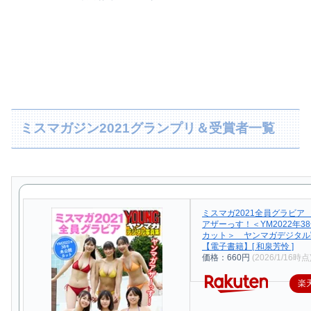
ミスマガジン2021グランプリ＆受賞者一覧
ミスマガ2021全員グラビア
アザーっす！＜YM2022年3
カット＞ ヤンマガデジタル
【電子書籍】[ 和泉芳怜 ]
価格：660円
(2026/1/16時点
楽