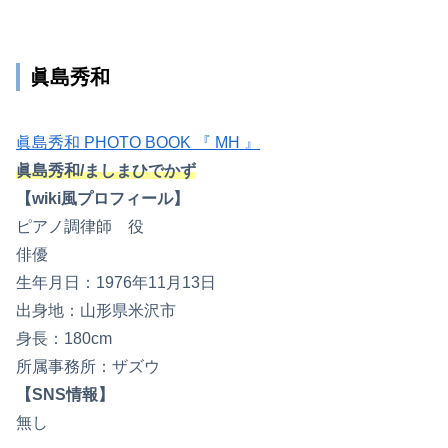
眞島秀和
眞島秀和 PHOTO BOOK 『 MH 』
眞島秀和/ましまひでかず
【wiki風プロフィール】
ピアノ調律師 役
俳優
生年月日：1976年11月13日
出身地：山形県米沢市
身長：180cm
所属事務所：ザズウ
【SNS情報】
無し