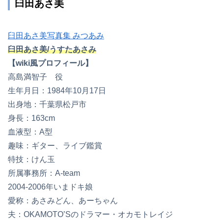
臼田あさ美
臼田あさ美写真集 みつあみ
臼田あさ美/うすたあさみ
【wiki風プロフィール】
高島満智子 役
生年月日：1984年10月17日
出身地：千葉県松戸市
身長：163cm
血液型：A型
趣味：ギター、ライブ鑑賞
特技：けん玉
所属事務所：A-team
2004-2006年いまドキ娘
愛称：あさみどん、あーちゃん
夫：OKAMOTO’Sのドラマー・オカモトレイジ