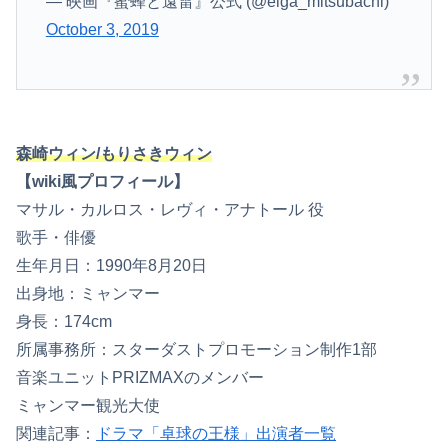
— 映画『蜜蜂と遠雷』公式 (@eiga_mitsubachi)
October 3, 2019
森崎ウィン/もりさきウィン
【wiki風プロフィール】
マサル・カルロス・レヴィ・アナトール 役
歌手・俳優
生年月日：1990年8月20日
出身地：ミャンマー
身長：174cm
所属事務所：スターダストプロモーション制作1部
音楽ユニットPRIZMAXのメンバー
ミャンマー観光大使
関連記事：
ドラマ「卓球の王様」出演者一覧