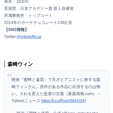
身長：183cm
受賞歴：日本アカデミー賞 新人俳優賞
所属事務所：トップコート
2014年のガーナチョコレートCM出演
【SNS情報】
Twitter:
@mtoriofficial
森崎ウィン
映画『蜜蜂と遠雷』で天才ピアニストに扮する森
崎ウィンさん。原作がある作品に出演するのは怖
い。それを変えた監督の言葉（家庭画報.com） –
Yahoo!ニュース
https://t.co/RopX6hHJXH