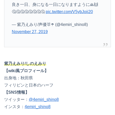
良き一日、身になる一日になりますように🙏🙌
🤔🤔🤔🤔🤔🤔🤔🤔
pic.twitter.com/V5ybJoii20
— 紫乃えみり/声優🐰☂️ (@4emiri_shino8)
November 27, 2019
紫乃えみり/しのえみり
【wiki風プロフィール】
出身地：秋田県
フィリピンと日本のハーフ
【SNS情報】
ツイッター：
@4emiri_shino8
インスタ：
4emiri_shino8