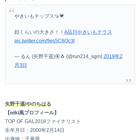
やきいもチップス🍠💗
顔くらいの大きさ！！
#品川やきいもテラス
pic.twitter.com/9es5C6Qc3l
— るん (矢野千遥)🦋🐧 (@run214_sgm)
2019年2
月3日
矢野千遥/やのちはる
【wiki風プロフィール】
TOP OF GAL2018ファイナリスト
生年月日：2000年2月14日
出身地：千葉県