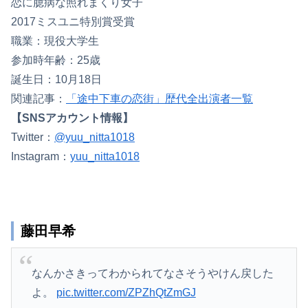
恋に臆病な照れまくり女子
2017ミスユニ特別賞受賞
職業：現役大学生
参加時年齢：25歳
誕生日：10月18日
関連記事：
「途中下車の恋街」歴代全出演者一覧
【SNSアカウント情報】
Twitter：
@yuu_nitta1018
Instagram：
yuu_nitta1018
藤田早希
なんかさきってわかられてなさそうやけん戻した
よ。
pic.twitter.com/ZPZhQtZmGJ