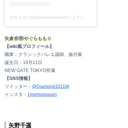
수아 ももり(@1momoroooon)がシェアした投稿
–
2020年 2月月
矢倉杏理/やぐらももり
【wiki風プロフィール】
職業：クラシックバレエ講師、振付家
誕生日：10月11日
NEW GATE TOKYO所属
【SNS情報】
ツイッター：
@Diamond1011M
インスタ：
1momoroooon
矢野千遥