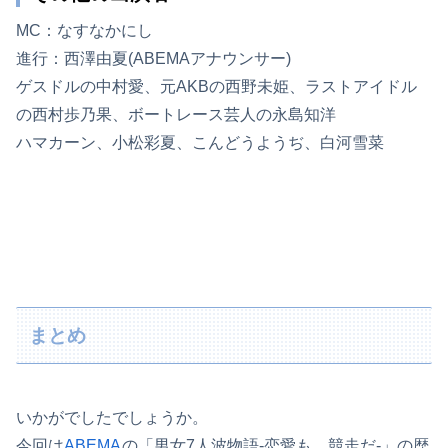
MC：なすなかにし
進行：西澤由夏(ABEMAアナウンサー)
ゲスドルの中村愛、元AKBの西野未姫、ラストアイドル
の西村歩乃果、ボートレース芸人の永島知洋
ハマカーン、小松彩夏、こんどうようぢ、白河雪菜
まとめ
いかがでしたでしょうか。
今回は
ABEMA
の「男女7人波物語-恋愛も、競走だ-」の歴