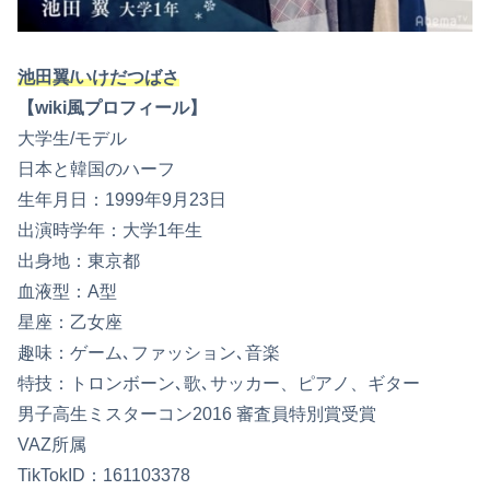
池田翼/いけだつばさ
【wiki風プロフィール】
大学生/モデル
日本と韓国のハーフ
生年月日：1999年9月23日
出演時学年：大学1年生
出身地：東京都
血液型：A型
星座：乙女座
趣味：ゲーム､ファッション､音楽
特技：トロンボーン､歌､サッカー、ピアノ、ギター
男子高生ミスターコン2016 審査員特別賞受賞
VAZ所属
TikTokID：161103378