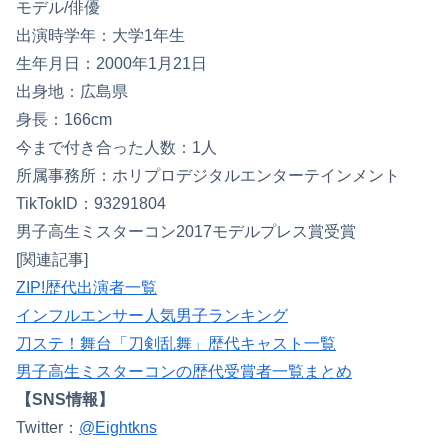
モデル/俳優
出演時学年：大学1年生
生年月日：2000年1月21日
出身地：広島県
身長：166cm
今まで付き合った人数：1人
所属事務所：ホリプロデジタルエンターテインメント
TikTokID：93291804
男子高生ミスターコン2017モデルプレス賞受賞
[関連記事]
ZIP!歴代出演者一覧
インフルエンサー人気男子ランキング
刀ステ！舞台「刀剣乱舞」歴代キャスト一覧
男子高生ミスターコンの歴代受賞者一覧まとめ
【SNS情報】
Twitter：
@Eightkns