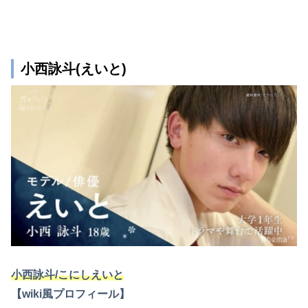
小西詠斗(えいと)
小西詠斗/こにしえいと
【wiki風プロフィール】