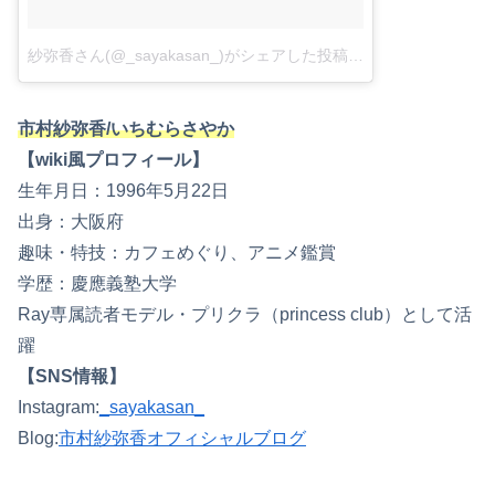
紗弥香さん(@_sayakasan_)がシェアした投稿
–
2018年 6月月20
市村紗弥香/いちむらさやか
【wiki風プロフィール】
生年月日：1996年5月22日
出身：大阪府
趣味・特技：カフェめぐり、アニメ鑑賞
学歴：慶應義塾大学
Ray専属読者モデル・プリクラ（princess club）として活
躍
【SNS情報】
Instagram:
_sayakasan_
Blog:
市村紗弥香オフィシャルブログ