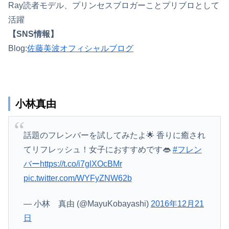
Ray読者モデル、プリンセスブロガーことプリブロとして
活躍
【SNS情報】
Blog:
佐藤美波オフィシャルブログ
小林真由
話題のフレンバーを試してみたよ🌟 香りに癒され
てリフレッシュ！女子におすすめです👄
#フレン
バー
https://t.co/i7glXOcBMr
pic.twitter.com/WYFyZNW62b
— 小林 真由 (@MayuKobayashi)
2016年12月21
日