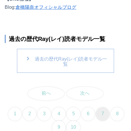
Blog:
倉橋陽奈オフィシャルブログ
過去の歴代Ray(レイ)読者モデル一覧
過去の歴代Ray(レイ)読者モデル一
覧
前へ
次へ
1
2
3
4
5
6
7
8
9
10