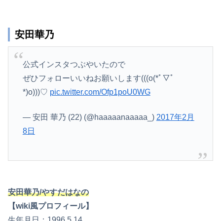
安田華乃
公式インスタつぶやいたので
ぜひフォローいいねお願いします(((o(*ﾟ▽ﾟ
*)o)))♡
pic.twitter.com/Ofp1poU0WG
— 安田 華乃 (22) (@haaaaanaaaaa_)
2017年2月
8日
安田華乃/やすだはなの
【wiki風プロフィール】
生年月日：1996.5.14