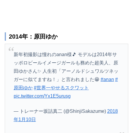
2014年：原田ゆか
新年初撮影は憧れのanan様🎵 モデルは2014年サ
ッポロビールイメージガールも務めた超美人、原
田ゆかさん✨ 人生初「アーノルドシュワルツネッ
ガーに似てますね！」と言われました😁
#anan
#
原田ゆか
#世界一やせるスクワット
pic.twitter.com/Yx1E5urusg
— トレーナー坂詰真二 (@ShinjiSakazume)
2018
年1月10日