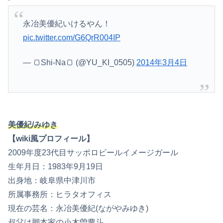
永冶美優紀いけるやん！
pic.twitter.com/G6QrR004IP
— 🍞Shi-Na🍞 (@YU_KI_0505)
2014年3月4日
美優紀/みゆき
【wiki風プロフィール】
2009年度23代目サッポロビールイメージガール
生年月日：1983年9月19日
出身地：岐阜県中津川市
所属事務所：ヒラタオフィス
現在の芸名：永冶美優紀(ながやみゆき)
叔父は脚本家の小木曽豊斗