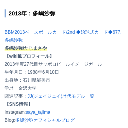
2013年：多嶋沙弥
BBM2013ベースボールカード/2nd ◆始球式カード◆677.
多嶋沙弥
多嶋沙弥/たじまさや
【wiki風プロフィール】
2013年度27代目サッポロビールイメージガール
生年月日：1988年6月10日
出身地：石川県能美市
学歴：金沢大学
関連記事：
JJ(ジェイジェイ)歴代モデル一覧
【SNS情報】
Instagram:
saya_tajima
Blog:
多嶋沙弥オフィシャルブログ