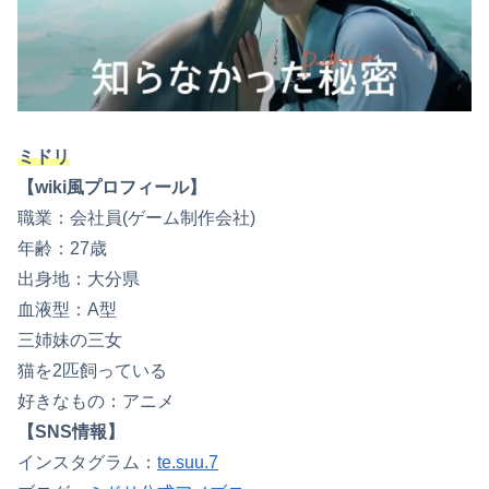
ミドリ
【wiki風プロフィール】
職業：会社員(ゲーム制作会社)
年齢：27歳
出身地：大分県
血液型：A型
三姉妹の三女
猫を2匹飼っている
好きなもの：アニメ
【SNS情報】
インスタグラム：
te.suu.7