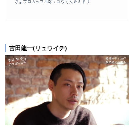
さよプロカップル②：ユウくん＆ミドリ
吉田龍一(リュウイチ)