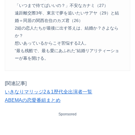
「いつまで待てばいいの？」不安なカナミ（27）
遠距離交際3年、東京で夢を追いたいサアヤ（29）と結
婚＝同居の関西在住のカズ君（26）
2組の恋人たちが最後に出す答えは、結婚か？さよなら
か？
想いあっているからこそ苦悩する2人。
“最も残酷で、最も愛にあふれた”結婚リアリティーショ
ーが幕を開ける。
[関連記事]
いきなりマリッジ2＆1歴代全出演者一覧
ABEMAの恋愛番組まとめ
Sponsored