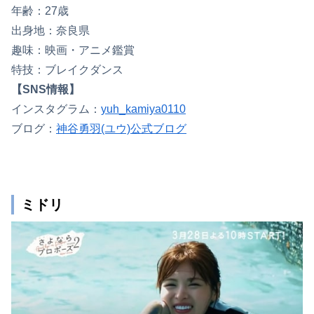
年齢：27歳
出身地：奈良県
趣味：映画・アニメ鑑賞
特技：ブレイクダンス
【SNS情報】
インスタグラム：
yuh_kamiya0110
ブログ：
神谷勇羽(ユウ)公式ブログ
ミドリ