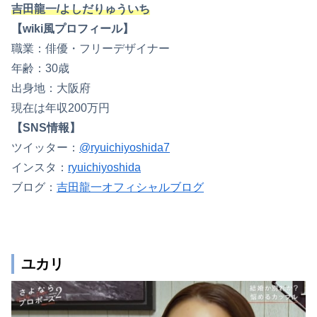
吉田龍一/よしだりゅういち
【wiki風プロフィール】
職業：俳優・フリーデザイナー
年齢：30歳
出身地：大阪府
現在は年収200万円
【SNS情報】
ツイッター：
@ryuichiyoshida7
インスタ：
ryuichiyoshida
ブログ：
吉田龍一オフィシャルブログ
ユカリ