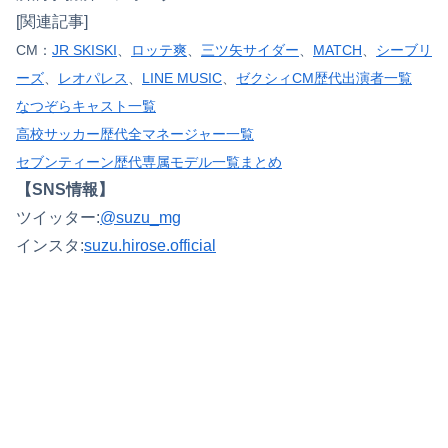
[関連記事]
CM：
JR SKISKI
、
ロッテ爽
、
三ツ矢サイダー
、
MATCH
、
シーブリ
ーズ
、
レオパレス
、
LINE MUSIC
、
ゼクシィCM歴代出演者一覧
なつぞらキャスト一覧
高校サッカー歴代全マネージャー一覧
セブンティーン歴代専属モデル一覧まとめ
【SNS情報】
ツイッター:
@suzu_mg
インスタ:
suzu.hirose.official