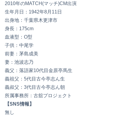
2010年のMATCH(マッチ)CM出演
生年月日：1942年8月11日
出身地：千葉県木更津市
身長：175cm
血液型：O型
子供：中尾学
前妻：茅島成美
妻：池波志乃
義父：落語家10代目金原亭馬生
義祖父：5代目古今亭志ん生
義叔父：3代目古今亭志ん朝
所属事務所：古舘プロジェクト
【SNS情報】
無し