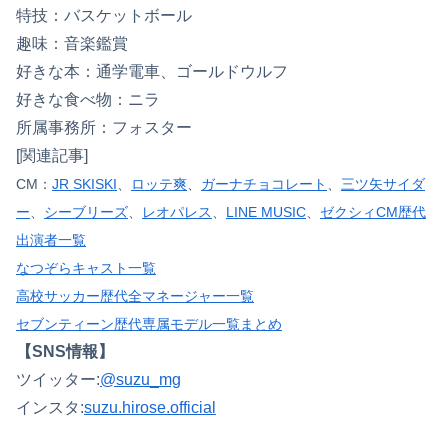
特技：バスケットボール
趣味：音楽鑑賞
好きな本：通学電車、ゴールドウルフ
好きな食べ物：ニラ
所属事務所：フォスター
[関連記事]
CM：
JR SKISKI
、
ロッテ爽
、
ガーナチョコレート
、
三ツ矢サイダ
ー
、
シーブリーズ
、
レオパレス
、
LINE MUSIC
、
ゼクシィCM歴代
出演者一覧
なつぞらキャスト一覧
高校サッカー歴代全マネージャー一覧
セブンティーン歴代専属モデル一覧まとめ
【SNS情報】
ツイッター:
@suzu_mg
インスタ:
suzu.hirose.official