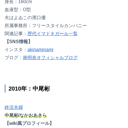
身長：160cm
血液型：O型
夫はよゐこの濱口優
所属事務所：フリースタイルカンパニー
関連記事：
歴代イマドキガール一覧
【SNS情報】
インスタ：
akinaminami
ブログ：
南明奈オフィシャルブログ
2010年：中尾彬
終活夫婦
中尾彬/なかおあきら
【wiki風プロフィール】