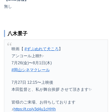
無し
八木景子
映画【
#ずぶぬれて犬ころ
】
アンコール上映❗️✨
7月26(金)〜8月1日(木)
#岡山シネマクレール
7月27日 12:15〜上映後
本田監督と、私が舞台挨拶 させて頂きます✨
皆様のご来場、お待ちしております
♪
https://t.co/y3d4u1cHHh