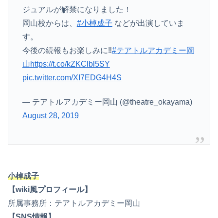
ジュアルが解禁になりました！
岡山校からは、
#小棹成子
などが出演していま
す。
今後の続報もお楽しみに‼️
#テアトルアカデミー岡
山
https://t.co/kZKClbl5SY
pic.twitter.com/XI7EDG4H4S
— テアトルアカデミー岡山 (@theatre_okayama)
August 28, 2019
小棹成子
【wiki風プロフィール】
所属事務所：テアトルアカデミー岡山
【SNS情報】