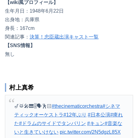
【wiki風プロフィール】
生年月日：1948年6月22日
出身地：兵庫県
身長：167cm
関連記事：
決算！忠臣蔵出演キャスト一覧
【SNS情報】
無し
村上真希
🎷🥁🎤🎹🎚🗣🕺🏻
#thecinematicorchestra
#シネマ
ティックオーケストラ
#12年ぶり
#日本公演
#痺れ
た
#ドラムのサイドでタンバリン
#キュン
#音楽な
いと生きていけない
pic.twitter.com/2N5dgzL85X