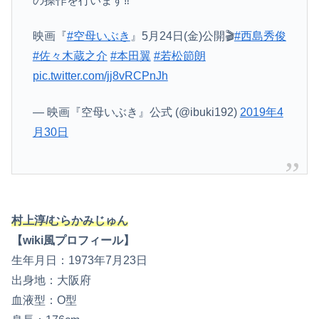
の操作を行います‼️
映画『
#空母いぶき
』5月24日(金)公開🎬
#西島秀俊
#佐々木蔵之介
#本田翼
#若松節朗
pic.twitter.com/jj8vRCPnJh
— 映画『空母いぶき』公式 (@ibuki192)
2019年4
月30日
村上淳/むらかみじゅん
【wiki風プロフィール】
生年月日：1973年7月23日
出身地：大阪府
血液型：O型