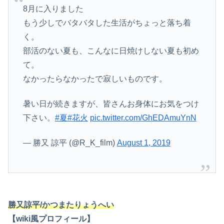
8月に入りました
もう少しでバタバタした生活がちょっと落ち着
く。
部活のない夏も、こんなに日焼けしない夏も初め
て。
なかったらなかったで寂しいものです。
暑い日が続きますが、皆さんお身体にお気をつけ
下さい。
#夏
#花火
pic.twitter.com/GhEDAmuYnN
— 勝又 諒平 (@R_K_film)
August 1, 2019
勝又諒平/かつまたりょうへい
【wiki風プロフィール】