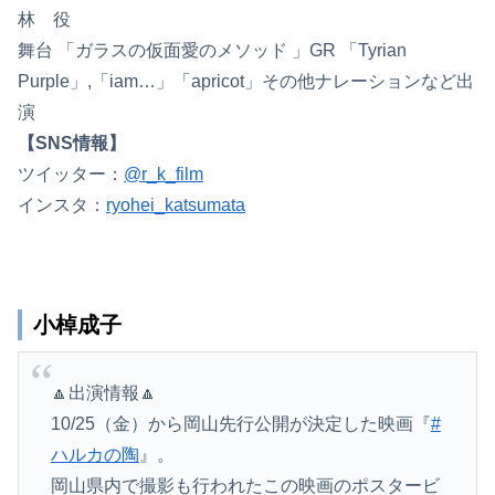
林 役
舞台 「ガラスの仮面愛のメソッド 」GR 「Tyrian
Purple」,「iam…」「apricot」その他ナレーションなど出
演
【SNS情報】
ツイッター：
@r_k_film
インスタ：
ryohei_katsumata
小棹成子
🔼出演情報🔼
10/25（金）から岡山先行公開が決定した映画『
#
ハルカの陶
』。
岡山県内で撮影も行われたこの映画のポスタービ