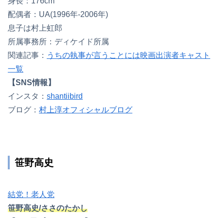
身長：176cm
配偶者：UA(1996年-2006年)
息子は村上虹郎
所属事務所：ディケイド所属
関連記事：
うちの執事が言うことには映画出演者キャスト
一覧
【SNS情報】
インスタ：
shantiibird
ブログ：
村上淳オフィシャルブログ
笹野高史
結党！老人党
笹野高史/ささのたかし