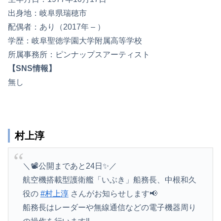
出身地：岐阜県瑞穂市
配偶者：あり（2017年 – ）
学歴：岐阜聖徳学園大学附属高等学校
所属事務所：ピンナップスアーティスト
【SNS情報】
無し
村上淳
＼📽️公開まであと24日✨／
航空機搭載型護衛艦「いぶき」船務長、中根和久
役の
#村上淳
さんがお知らせします📢
船務長はレーダーや無線通信などの電子機器周り