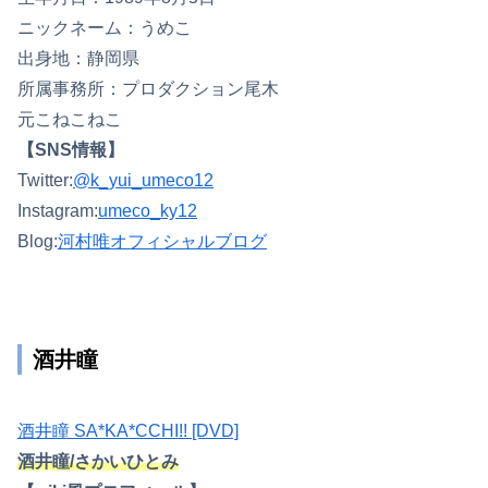
ニックネーム：うめこ
出身地：静岡県
所属事務所：プロダクション尾木
元こねこねこ
【SNS情報】
Twitter:
@k_yui_umeco12
Instagram:
umeco_ky12
Blog:
河村唯オフィシャルブログ
酒井瞳
酒井瞳 SA*KA*CCHI!! [DVD]
酒井瞳/さかいひとみ