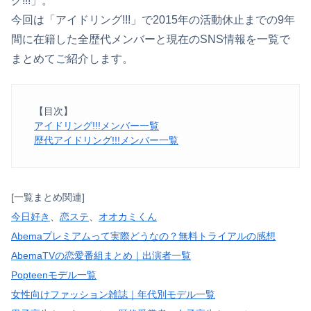
グ!!!」。
今回は「アイドリング!!!」で2015年の活動休止までの9年
間に在籍した全歴代メンバーと現在のSNS情報を一覧で
まとめてご紹介します。
【目次】
アイドリング!!!メンバー一覧
歴代アイドリング!!!メンバー一覧
[一覧まとめ関連]
今日好き
、
恋ステ
、
オオカミくん
Abemaプレミアムって実際どうなの？無料トライアルの感想
AbemaTVの恋愛番組まとめ｜出演者一覧
Popteenモデル一覧
女性向けファッション雑誌｜年代別モデル一覧