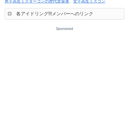
男子高生ミスターコンの歴代受賞者
、
女子高生ミスコン
各アイドリング!!!メンバーへのリンク
Sponsored