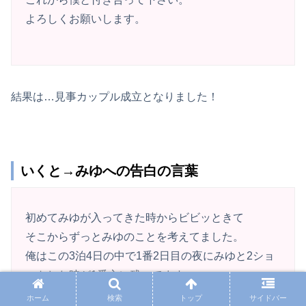
よろしくお願いします。
結果は…見事カップル成立となりました！
いくと→みゆへの告白の言葉
初めてみゆが入ってきた時からビビッときて
そこからずっとみゆのことを考えてました。
俺はこの3泊4日の中で1番2日目の夜にみゆと2ショ
ットした時が1番心に残ってます。
これからたくさん楽しい思い出を作っていきたいな
ホーム
検索
トップ
サイドバー