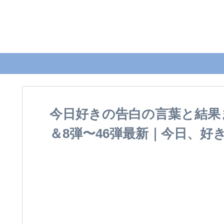
今日好きの告白の言葉と結果
＆8弾〜46弾最新｜今日、好