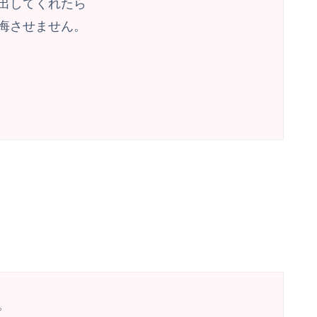
出してくれたら
悔させません。
。
。