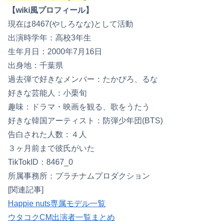
【wiki風プロフィール】
現在は8467(やしろなな)として活動
出演時学年：高校3年生
生年月日：2000年7月16日
出身地：千葉県
過去弾で好きなメンバー：たかぴろ、るな
好きな芸能人：小栗旬
趣味：ドラマ・映画を観る、歌をうたう
好きな韓国アーティスト：防弾少年団(BTS)
告白された人数：４人
３ヶ月前まで彼氏がいた
TikTokID：8467_0
所属事務所：プラチナムプロダクション
[関連記事]
Happie nuts専属モデル一覧
ウタコクCM出演者一覧まとめ