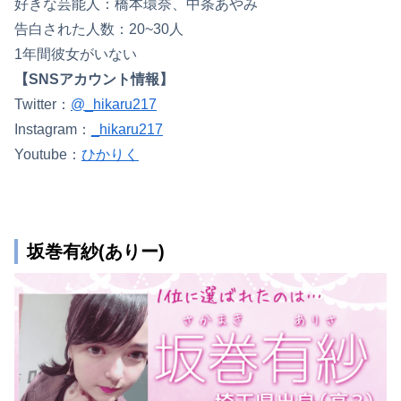
好きな芸能人：橋本環奈、中条あやみ
告白された人数：20~30人
1年間彼女がいない
【SNSアカウント情報】
Twitter：
@_hikaru217
Instagram：
_hikaru217
Youtube：
ひかりく
坂巻有紗(ありー)