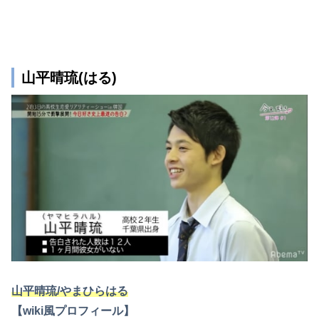
山平晴琉(はる)
山平晴琉/やまひらはる
【wiki風プロフィール】