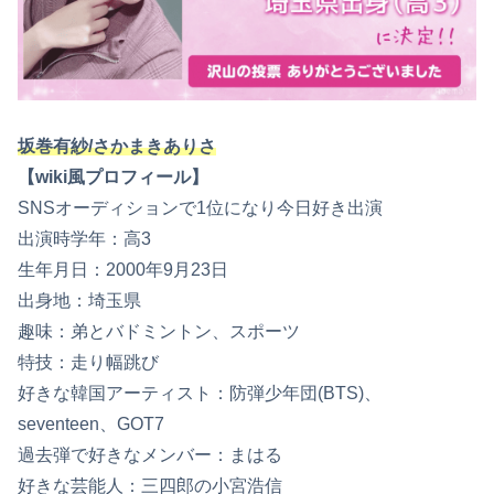
坂巻有紗/さかまきありさ
【wiki風プロフィール】
SNSオーディションで1位になり今日好き出演
出演時学年：高3
生年月日：2000年9月23日
出身地：埼玉県
趣味：弟とバドミントン、スポーツ
特技：走り幅跳び
好きな韓国アーティスト：防弾少年団(BTS)、
seventeen、GOT7
過去弾で好きなメンバー：まはる
好きな芸能人：三四郎の小宮浩信