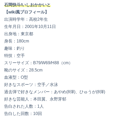
石岡快斗/いしおかかいと
【wiki風プロフィール】
出演時学年：高校2年生
生年月日：2001年10月11日
出身地：東京都
身長：180cm
趣味：釣り
特技：空手
スリーサイズ：B79/W69/H88（cm）
靴のサイズ：28.5cm
血液型：O型
好きなスポーツ：空手／水泳
過去弾で好きなメンバー：あやめ(8弾)、ひゅうが(8弾)
好きな芸能人：本田翼、永野芽郁
告白された人数：1人
告白した回数：10回