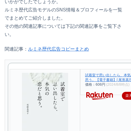
いかがでしたでしょうか。
ルミネ歴代広告モデルのSNS情報＆プロフィールを一覧
でまとめてご紹介しました。
その他の関連記事については下記の関連記事をご覧下さ
い。
関連記事：
ルミネ歴代広告コピーまとめ
試着室で思い出したら、本気
思う。【電子書籍】[ 尾形真理
価格：606円
(2024/8/8時点)
楽