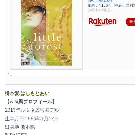
ray】 [ 橋本愛 ]
価格：4,136円（税込、送料
(2024/8/8時点)
楽
橋本愛/はしもとあい
【wiki風プロフィール】
2013年ルミネ広告モデル
生年月日:1996年1月12日
出身地:熊本県