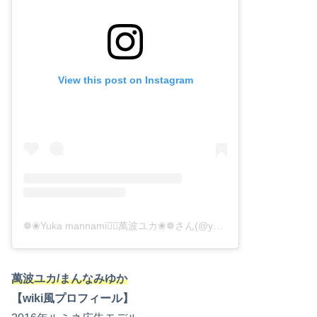
View this post on Instagram
❁❀Yuka mannami❁⃘萬波ユカ❀❁さん(@yukamannami)がシェアした投稿
萬波ユカ/まんなみゆか
【wiki風プロフィール】