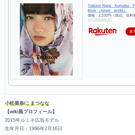
Trabzon Nana Komatsu 
Book （Angel works）
価格：2,530円（税込、送料
(2024/8/8時点)
楽
小松菜奈/こまつなな
【wiki風プロフィール】
2015年ルミネ広告モデル
生年月日：1996年2月16日