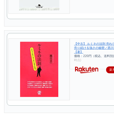
【中古】 ルミネの法則 売れ
売り続ける強さの秘密／西川
【著】
価格：220円（税込、送料別)
時点)
楽