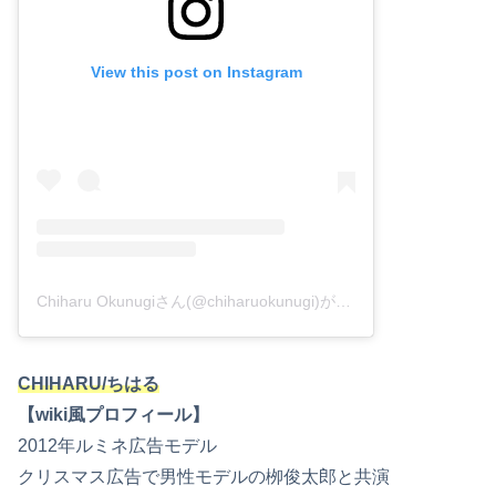
View this post on Instagram
Chiharu Okunugiさん(@chiharuokunugi)がシェアした投稿
–
201
CHIHARU/ちはる
【wiki風プロフィール】
2012年ルミネ広告モデル
クリスマス広告で男性モデルの栁俊太郎と共演