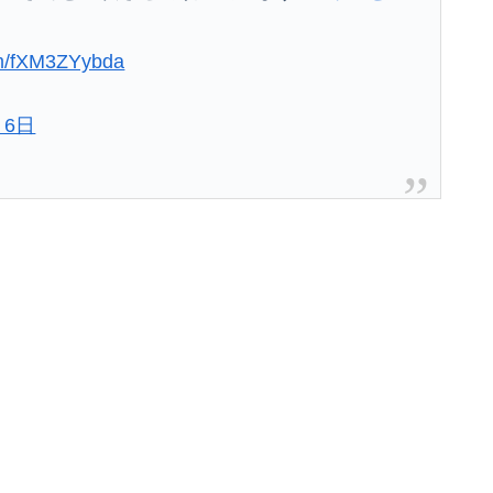
com/fXM3ZYybda
月6日