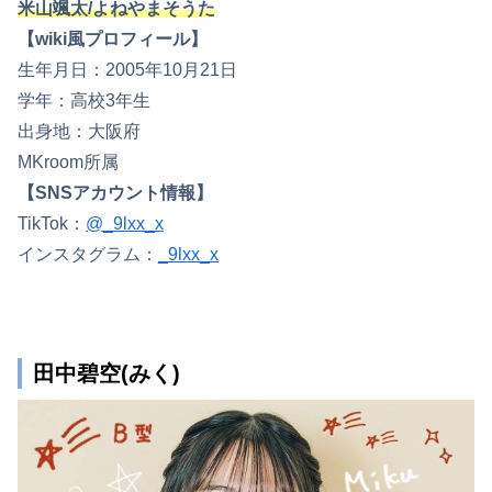
米山颯太/よねやまそうた
【wiki風プロフィール】
生年月日：2005年10月21日
学年：高校3年生
出身地：大阪府
MKroom所属
【SNSアカウント情報】
TikTok：
@_9lxx_x
インスタグラム：
_9lxx_x
田中碧空(みく)