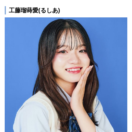
工藤瑠蒔愛(るしあ)