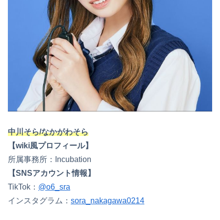
中川そら/なかがわそら
【wiki風プロフィール】
所属事務所：Incubation
【SNSアカウント情報】
TikTok：
@o6_sra
インスタグラム：
sora_nakagawa0214