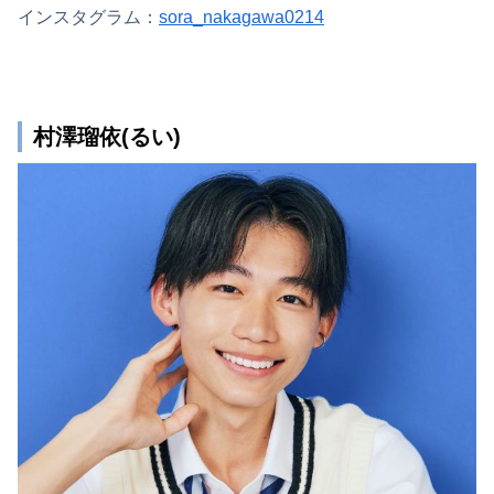
インスタグラム：
sora_nakagawa0214
村澤瑠依(るい)