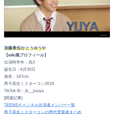
加藤勇也/かとうゆうや
【wiki風プロフィール】
出演時学年：高3
誕生日：6月30日
身長：167cm
男子高生ミスターコン2018
TikTok ID：jb__yuuya
[関連記事]
TEENSチャンネル出演者メンバー一覧
男子高生ミスターコンの歴代受賞者まとめ