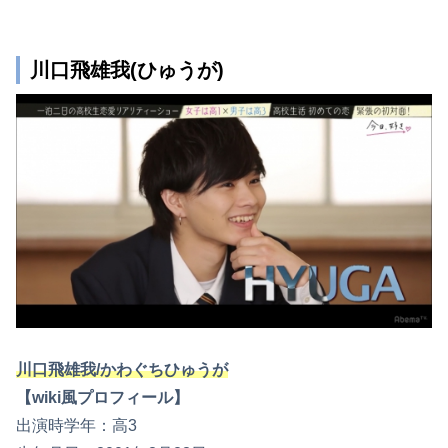
川口飛雄我(ひゅうが)
川口飛雄我/かわぐちひゅうが
【wiki風プロフィール】
出演時学年：高3